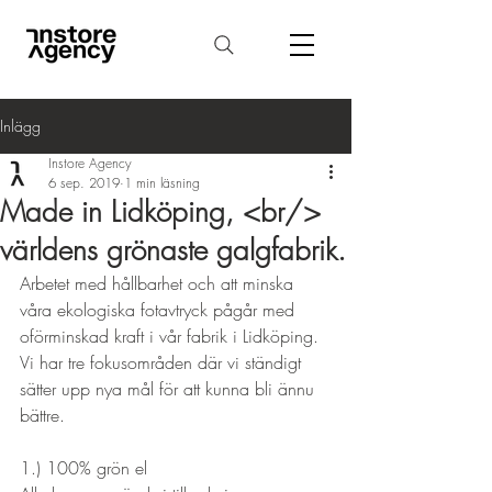
Inlägg
Instore Agency
6 sep. 2019
1 min läsning
Made in Lidköping, <br/>
världens grönaste galgfabrik.
Arbetet med hållbarhet och att minska 
våra ekologiska fotavtryck pågår med 
oförminskad kraft i vår fabrik i Lidköping. 
Vi har tre fokusområden där vi ständigt 
sätter upp nya mål för att kunna bli ännu 
bättre.

1.) 100% grön el
