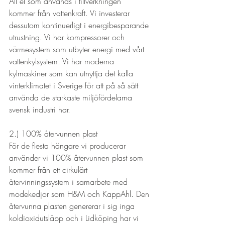
All el som används i tillverkningen 
kommer från vattenkraft. Vi investerar 
dessutom kontinuerligt i energibesparande 
utrustning. Vi har kompressorer och 
värmesystem som utbyter energi med vårt 
vattenkylsystem. Vi har moderna 
kylmaskiner som kan utnyttja det kalla 
vinterklimatet i Sverige för att på så sätt 
använda de starkaste miljöfördelarna 
svensk industri har.

2.) 100% återvunnen plast

För de flesta hängare vi producerar 
använder vi 100% återvunnen plast som 
kommer från ett cirkulärt 
återvinningssystem i samarbete med 
modekedjor som H&M och KappAhl. Den 
återvunna plasten genererar i sig inga 
koldioxidutsläpp och i Lidköping har vi 