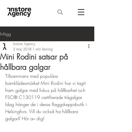
Inlägg
Instore Agency
3 maj 2018
1 min läsning
Mini Rodini satsar på
hållbara galgar
Tillsammans med populära 
barnklädesmärket Mini Rodini har vi tagit 
fram galgar med fokus på hållbarhet och 
FSC® C130119 certifierade trägalgar. 
Idag hänger de i deras flaggskeppsbutik i 
Helsingfors. Vill du också ha hållbara 
galgar? Hör av dig!
