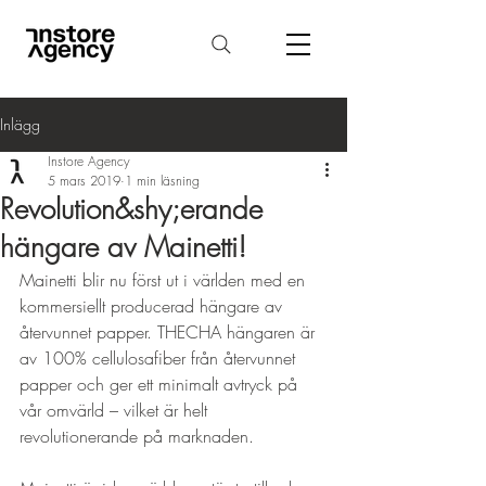
Inlägg
Instore Agency
5 mars 2019
1 min läsning
Revolution&shy;erande
hängare av Mainetti!
Mainetti blir nu först ut i världen med en 
kommersiellt producerad hängare av 
återvunnet papper. THECHA hängaren är 
av 100% cellulosafiber från återvunnet 
papper och ger ett minimalt avtryck på 
vår omvärld – vilket är helt 
revolutionerande på marknaden.
