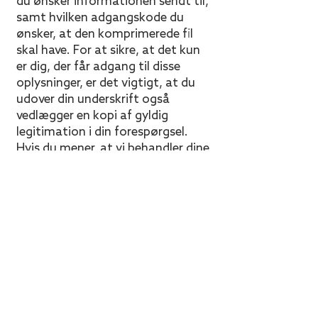
du ønsker informationen sendt til,
samt hvilken adgangskode du
ønsker, at den komprimerede fil
skal have. For at sikre, at det kun
er dig, der får adgang til disse
oplysninger, er det vigtigt, at du
udover din underskrift også
vedlægger en kopi af gyldig
legitimation i din forespørgsel.
Hvis du mener, at vi behandler dine
personoplysninger forkert,
modtager vi gerne klager og
forbedringsforslag via vores
supportfunktion på hjemmesiden.
Du har også ret til at indgive en
klage til Datatilsynet.
OM
Instore Agency er enkelt. Du har al den faste