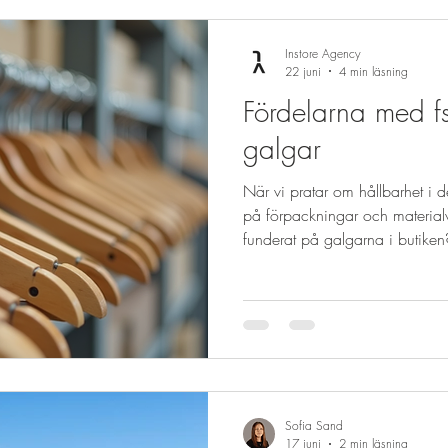
produkter i ögonhöjd för bättr
Instore Agency
22 juni
4 min läsning
Fördelarna med fs
galgar
När vi pratar om hållbarhet i de
på förpackningar och materia
funderat på galgarna i butiken?
varuexponeringen och kan göra 
och för ditt varumärke. I den här
fsc-certifierade galgar är ett sm
varumärken som vill ligga i fra
och kvalitet. Varför välja fsc-ce
Sofia Sand
17 juni
2 min läsning