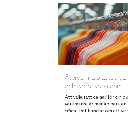
Återvunna plastgalgar
och varför köpa dem
Att välja rätt galgar för din bu
varumärke är mer än bara en 
fråga. Det handlar om att vis
skapa en hållbar profil och s
erbjuda en snygg och funktio