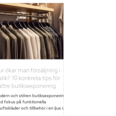
r ökar man försäljning i
tik? 10 konkreta tips för
ttre butiksexponering
dern och stilren butiksexponering
d fokus på funktionella
luftskläder och tillbehör i en ljus och
bjudande miljö. Att öka försäljningen