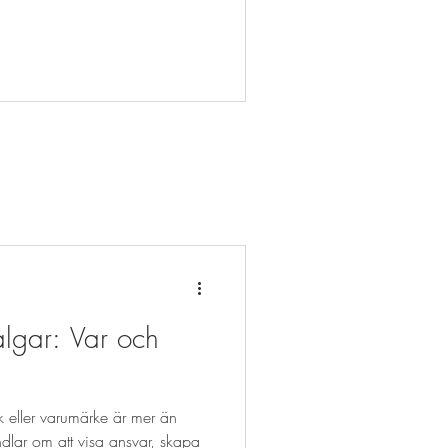
butik handlar inte bara om vilka
odukter du säljer – utan hur du
esenterar dem. Med rätt strategi för
tiksexponering kan du styra
ndens uppmärksamhet, skapa en
ttre upplevelse och i slutändan få
er köp. Här är 10 konkreta tips du
n börja använda direkt. 1. Placera
tt produkter i ögonhöjd för bättre
tiksexponering
algar: Var och
tik eller varumärke är mer än
ndlar om att visa ansvar, skapa