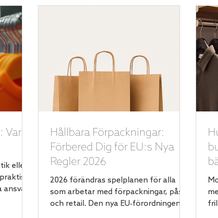
: Var
Hållbara Förpackningar:
Hu
Förbered Dig för EU:s Nya
bu
Regler 2026
bä
tik eller
praktisk
2026 förändras spelplanen för alla
Mo
a ansvar,
som arbetar med förpackningar, påsar
me
amtidigt
och retail. Den nya EU‑förordningen
fri
nell
PPWR (Packaging and Packaging
in