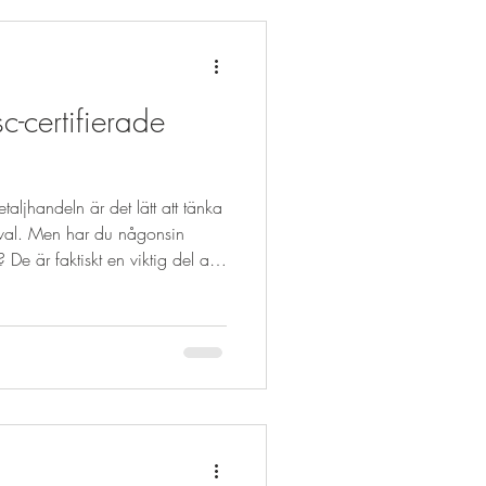
e butiksexponering
c-certifierade
taljhandeln är det lätt att tänka
lval. Men har du någonsin
 De är faktiskt en viktig del av
stor skillnad – både för miljön
 artikeln dyker vi ner i varför
art val för butiker och
mkant när det gäller hållbarhet
rtifierade galga