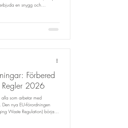
t erbjuda en snygg och
dukter. Återvunna plastgalgar är
iljömedvetenhet med kvalitet
yker vi ner i varför dessa
 vill ligga i framkant och hur du
nna plastgalgar? Vi vet
ningar: Förbered
a Regler 2026
 alla som arbetar med
l. Den nya EU‑förordningen
ng Waste Regulation) börjar
 påverkar i princip alla
jer förpackningar. Men vad