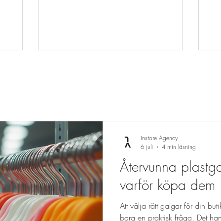
Återvunna
Waste Regulation) börjar gälla den 12
i 
som
augusti 2026 och påverkar i princip alla
pr
t med
företag som använder eller säljer
pr
artikeln
förpackningar. Men vad innebär det i
bu
gar är ett
praktiken? Från Standardpåse till
ku
 framkant
Hållbar Lösning Historiskt har
bä
välja
förpackningar främst handlat om
fl
funktion, pris och design. Det håller
ka
på att förändras. De nya kraven
rä
innebär bland annat: Förp
bu
Instore Agency
6 juli
4 min läsning
Återvunna plastg
varför köpa dem
Att välja rätt galgar för din bu
bara en praktisk fråga. Det ha