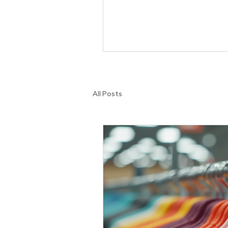
lösning för dina produkter. 
plastgalgar är ett smart val 
kombinerar miljömedvetenhe
kvalitet och design. I den här 
dyker vi ner i varför dessa gal
måste för dig som vill ligga i
och hur du hittar dem. Varför 
återvunna plastgalgar? Vi vet
All Posts