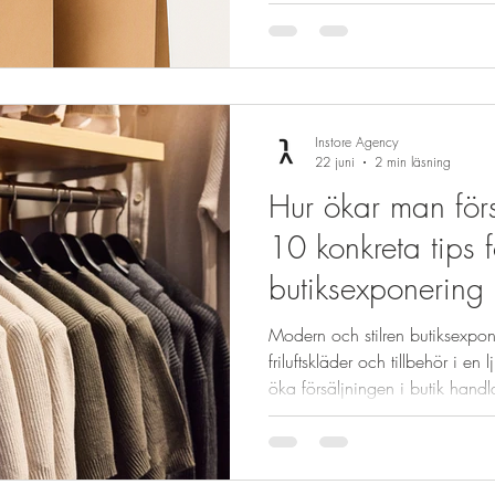
innebär det i praktiken? Från S
Historiskt har förpackningar fr
och design. Det håller på att 
innebär bland annat: Förp
Instore Agency
22 juni
2 min läsning
Hur ökar man förs
10 konkreta tips f
butiksexponering
Modern och stilren butiksexpon
friluftskläder och tillbehör i en
öka försäljningen i butik handl
du säljer – utan hur du presente
butiksexponering kan du styr
en bättre upplevelse och i slut
konkreta tips du kan börja anvä