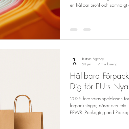
en hållbar profil och samtidig
funktionell lösning för dina pro
ett smart val som kombinerar m
och design. I den här artikeln d
galgar är ett måste för dig som
hittar dem. Varför välja återvu
Instore Agency
23 juni
2 min läsning
Hållbara Förpack
Dig för EU:s Ny
2026 förändras spelplanen för
förpackningar, påsar och retai
PPWR (Packaging and Packagi
gälla den 12 augusti 2026 och
företag som använder eller säl