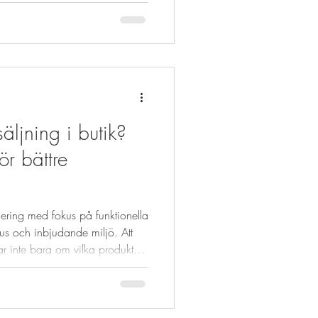
tandardpåse till Hållbar Lösning
ämst handlat om funktion, pris
förändras. De nya kraven
äljning i butik?
ör bättre
ering med fokus på funktionella
 ljus och inbjudande miljö. Att
ar inte bara om vilka produkter
rar dem. Med rätt strategi för
a kundens uppmärksamhet, skapa
ändan få fler köp. Här är 10
nda direkt. 1. Placera rätt