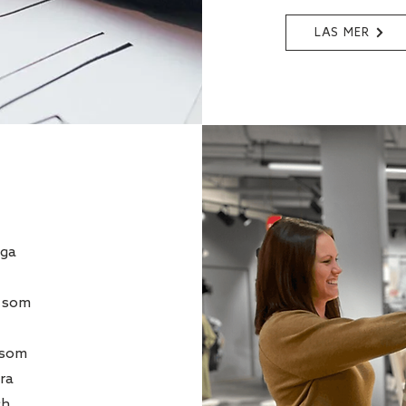
LÄS MER
gga
r som
l som
ara
ch