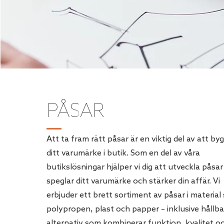
PÅSAR
Att ta fram rätt påsar är en viktig del av att by
ditt varumärke i butik. Som en del av våra
butikslösningar hjälper vi dig att utveckla påsa
speglar ditt varumärke och stärker din affär. Vi
erbjuder ett brett sortiment av påsar i materia
polypropen, plast och papper – inklusive hållb
alternativ som kombinerar funktion, kvalitet o