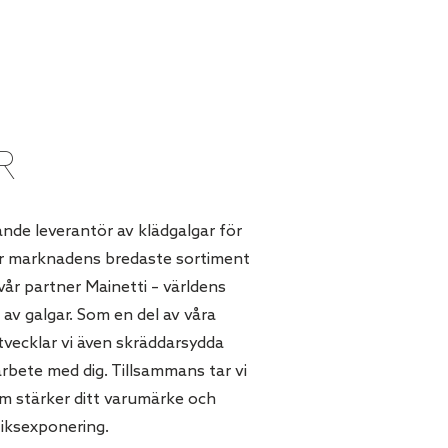
R
ande leverantör av klädgalgar för
er marknadens bredaste sortiment
år partner Mainetti – världens
e av galgar. Som en del av våra
tvecklar vi även skräddarsydda
arbete med dig. Tillsammans tar vi
m stärker ditt varumärke och
tiksexponering.