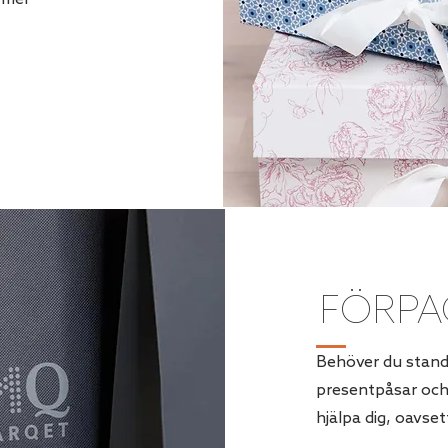
t mer
FÖRPA
Behöver du standa
presentpåsar och 
hjälpa dig, oavset