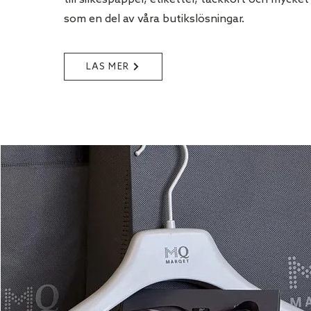
till silkespapper, etiketter, tackkort och mycke
som en del av våra butikslösningar.
LÄS MER