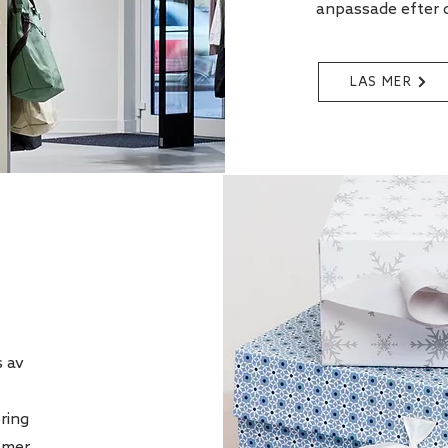
anpassade efter 
LÄS MER
s av
ring