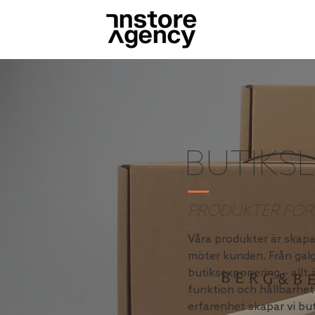
BUTIKS
PRODUKTER FÖR 
Våra produkter är skapad
möter kunden. Från galg
butiksexponering – allt 
funktion och hållbarhet
erfarenhet skapar vi bu