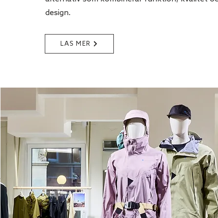
design.
LÄS MER