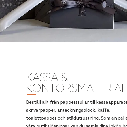
KASSA &
KONTORSMATERIA
Beställ allt från pappersrullar till kassaapparate
skrivarpapper, anteckningsblock, kaffe,
toalettpapper och städutrustning. Som en del 
våra butikslösningar kan du samla dina inköp h