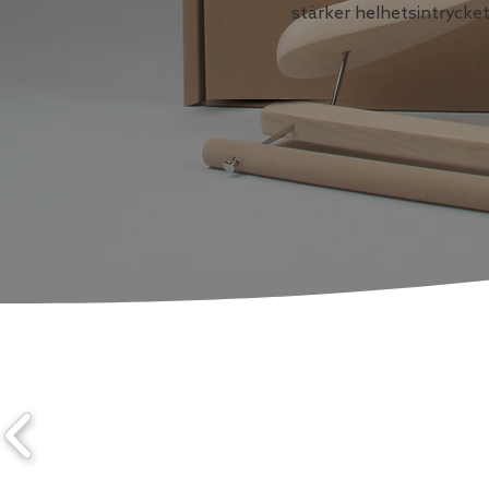
stärker helhetsintrycket