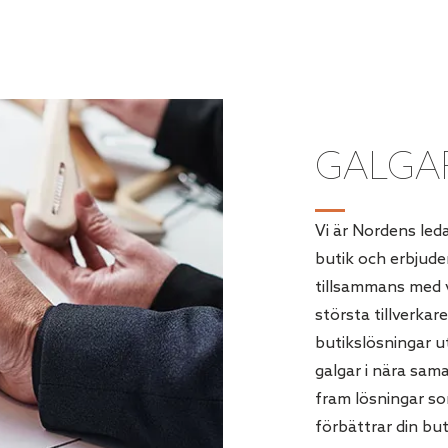
GALGA
Vi är Nordens led
butik och erbjud
tillsammans med v
största tillverkar
butikslösningar u
galgar i nära sam
fram lösningar so
förbättrar din bu