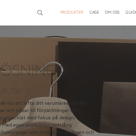
PRODUKTER
CASE
OM OSS
GUID
LÖSNINGAR
BUTIK!
e för att lyfta ditt varumärke där det
ar och påsar till förpackningar och
är utvecklat med fokus på design,
. Med egen produktion och lång
tikslösningar som fungerar i vardagen och