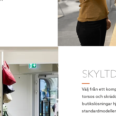
SKYLT
Välj från ett kom
torsos och skrädd
butikslösningar hj
standardmodeller 