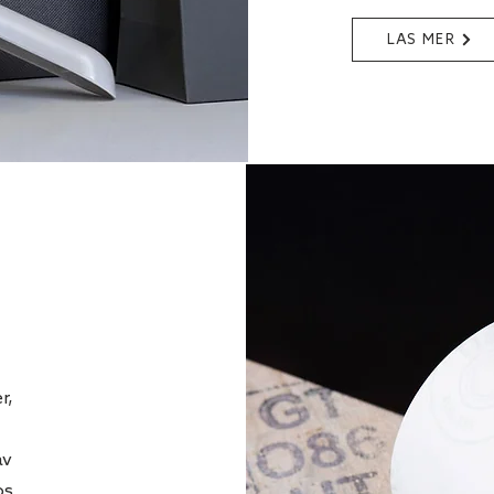
LÄS MER
L
r,
av
os