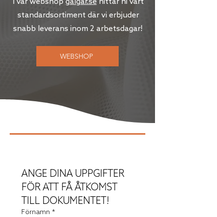
I vår webshop
galgar.se
hittar ni vårt
standardsortiment där vi erbjuder
snabb leverans inom 2 arbetsdagar!
WEBSHOP
ANGE DINA UPPGIFTER 
FÖR ATT FÅ ÅTKOMST 
TILL DOKUMENTET!
Förnamn
*