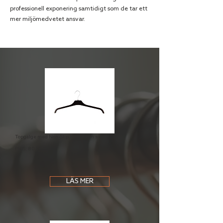
professionell exponering samtidigt som de tar ett
mer miljömedvetet ansvar.
Topgalge med Non-Slip KTC 46cm svart
PRIS: 80 kr
LÄS MER