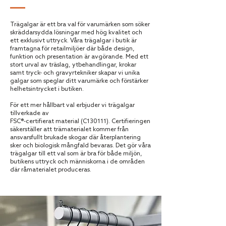
Trägalgar är ett bra val för varumärken som söker
skräddarsydda lösningar med hög kvalitet och
ett exklusivt uttryck. Våra trägalgar i butik är
framtagna för retailmiljöer där både design,
funktion och presentation är avgörande. Med ett
stort urval av träslag, ytbehandlingar, krokar
samt tryck- och gravyrtekniker skapar vi unika
galgar som speglar ditt varumärke och förstärker
helhetsintrycket i butiken.
För ett mer hållbart val erbjuder vi trägalgar
tillverkade av
FSC®-certifierat material (C130111). Certifieringen
säkerställer att trämaterialet kommer från
ansvarsfullt brukade skogar där återplantering
sker och biologisk mångfald bevaras. Det gör våra
trägalgar till ett val som är bra för både miljön,
butikens uttryck och människorna i de områden
där råmaterialet produceras.