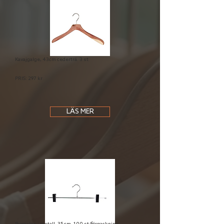
Kavajgalge, 43cm cederträ. 3 st
PRIS: 297 kr
LÄS MER