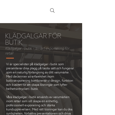
KLÄDGALGAR FÖR
BUTIK
Klädgalgar i butik – smart exponering för
retail
Vi är specialister på klädgalgar i butik som
presenterar dina plagg på bästa sätt och fungerar
som en naturlig förlängning av ditt varumärke.
Med decennier av erfarenhet inom
butiksexponering kombinerar vi design, funktion
och kvalitet för att skapa lösningar som lyfter
helhetsintrycket i butik.
Våra klädgalgar i butik används av varumärken
inom retail som vill skapa en enhetlig,
professionell exponering och stärka
kundupplevelsen. Med rätt lösningar kan du öka
synligheten, förbättra presentationen och driva