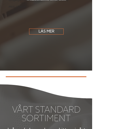
Byxgalge i metall, 35 cm, 100 st/förpackning
PRIS: 1090 kr
LÄS MER
VÅRT STANDARD
SORTIMENT