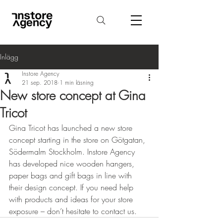
Inlägg
Instore Agency
21 sep. 2018
1 min läsning
New store concept at Gina
Tricot
Gina Tricot has launched a new store 
concept starting in the store on Götgatan, 
Södermalm Stockholm. Instore Agency 
has developed nice wooden hangers, 
paper bags and gift bags in line with 
their design concept. If you need help 
with products and ideas for your store 
exposure – don’t hesitate to contact us.