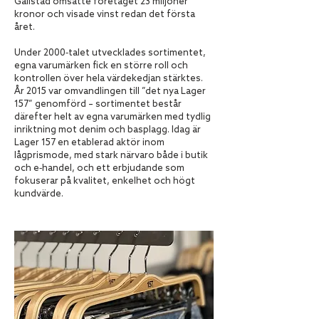
Gällstad omsatte företaget 23 miljoner
kronor och visade vinst redan det första
året.
Under 2000‑talet utvecklades sortimentet,
egna varumärken fick en större roll och
kontrollen över hela värdekedjan stärktes.
År 2015 var omvandlingen till ”det nya Lager
157” genomförd – sortimentet består
därefter helt av egna varumärken med tydlig
inriktning mot denim och basplagg. Idag är
Lager 157 en etablerad aktör inom
lågprismode, med stark närvaro både i butik
och e‑handel, och ett erbjudande som
fokuserar på kvalitet, enkelhet och högt
kundvärde.