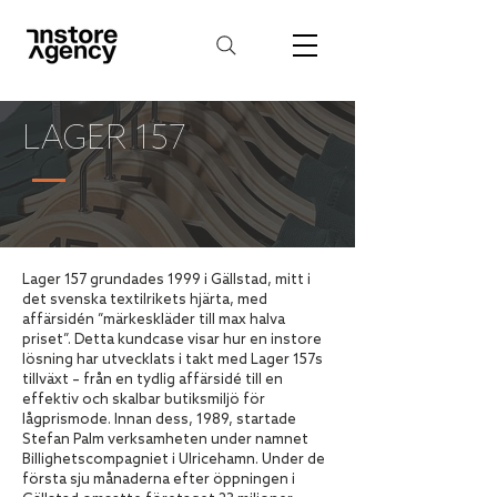
LAGER 157
Lager 157 grundades 1999 i Gällstad, mitt i
det svenska textilrikets hjärta, med
affärsidén ”märkeskläder till max halva
priset”. Detta kundcase visar hur en instore
lösning har utvecklats i takt med Lager 157s
tillväxt – från en tydlig affärsidé till en
effektiv och skalbar butiksmiljö för
lågprismode. Innan dess, 1989, startade
Stefan Palm verksamheten under namnet
Billighetscompagniet i Ulricehamn. Under de
första sju månaderna efter öppningen i