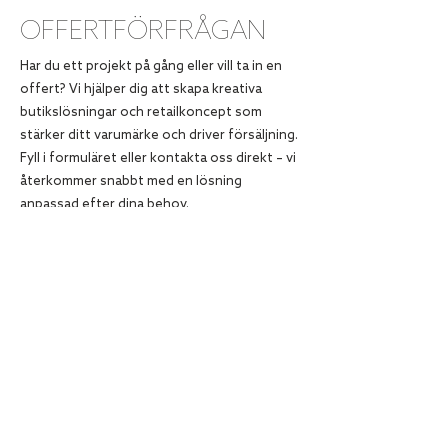
OFFERTFÖRFRÅGAN
Har du ett projekt på gång eller vill ta in en
offert? Vi hjälper dig att skapa kreativa
butikslösningar och retailkoncept som
stärker ditt varumärke och driver försäljning.
Fyll i formuläret eller kontakta oss direkt – vi
återkommer snabbt med en lösning
anpassad efter dina behov.
OFFERTFÖRFRÅGAN
OM
Instore Agency är enkelt. Du har all fast
butiksexponering. Vi har den rörliga. Du har