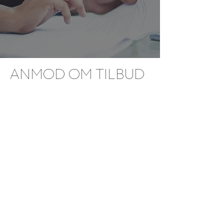
ANMOD OM TILBUD
Har du et projekt i gang eller ønsker du at
indhente et tilbud? Vi hjælper dig med at
skabe kreative butiksløsninger og
retailkoncepter, der styrker dit brand og
øger salget. Udfyld formularen eller kontakt
os direkte – vi vender hurtigt tilbage med en
løsning, der er tilpasset dine behov.
ANMOD OM TILBUD